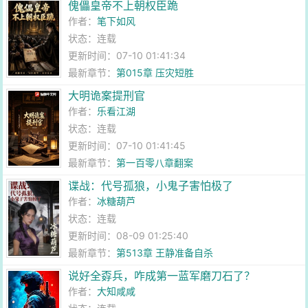
傀儡皇帝不上朝权臣跪
作者：
笔下如风
状态：连载
更新时间：07-10 01:41:34
最新章节：
第015章 压灾短胜
大明诡案提刑官
作者：
乐看江湖
状态：连载
更新时间：07-10 01:41:45
最新章节：
第一百零八章翻案
谍战：代号孤狼，小鬼子害怕极了
作者：
冰糖葫芦
状态：连载
更新时间：08-09 01:25:40
最新章节：
第513章 王静准备自杀
说好全孬兵，咋成第一蓝军磨刀石了？
作者：
大知咸咸