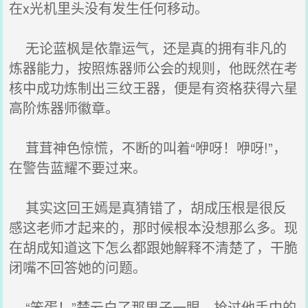
在x光机里头没有发生任何移动。
无论蓝枫是依靠运气，还是真的拥有非凡的
炼器能力，按照炼器师公会的规则，他既然在考
核中成功炼制出三纹王器，便是有资格获得六星
高阶炼器师徽章。
茸茸神色惊慌，不断的叫着“咿呀！咿呀!”，
在警告蓝耀不要过来。
其实这回王嫣是真猜错了，胡成压根是很反
感这老师才起来的，那时候根本没想那么多。现
在胡成知道这下怎么都跟她解释不清楚了，干脆
闭嘴不回答她的问题。
“笨蛋！”楚云白了那男子一眼，抢过他手中的