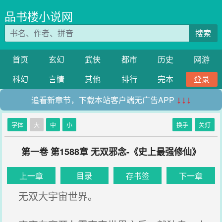
品书楼小说网
搜索
首页
玄幻
武侠
都市
历史
网游
科幻
言情
其他
排行
完本
登录
追看新章节，下载本站客户端无广告APP
↓↓↓
字体
大
中
小
换手
关灯
第一卷 第1588章 无双邪念-《史上最强修仙》
上一章
目录
存书签
下一章
无双大宇宙世界。