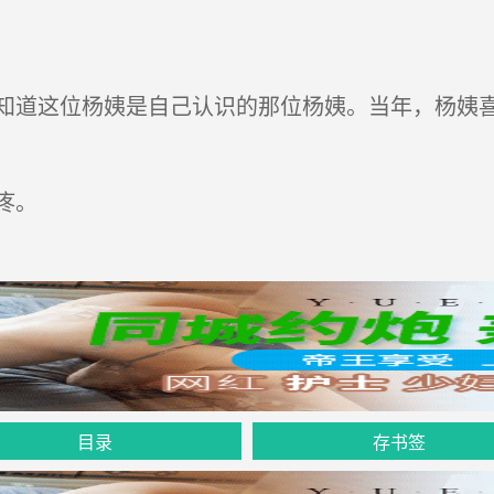
道这位杨姨是自己认识的那位杨姨。当年，杨姨喜
疼。
目录
存书签