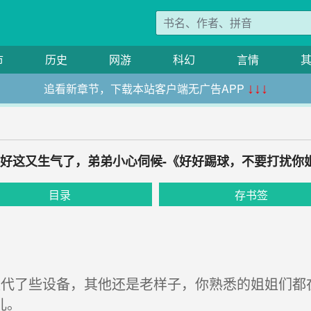
市
历史
网游
科幻
言情
追看新章节，下载本站客户端无广告APP
↓↓↓
刚哄好这又生气了，弟弟小心伺候-《好好踢球，不要打扰你
目录
存书签
代了些设备，其他还是老样子，你熟悉的姐姐们都
儿。