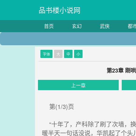
品书楼小说网
首页
玄幻
武侠
都
字体
大
中
小
第23章 
上一章
第(1/3)页
“十年了，产科除了刷了次墙，换
暖半天一句话没说，华凯起了个头