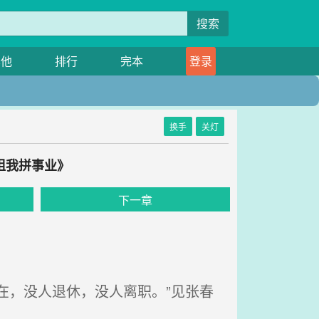
搜索
其他
排行
完本
登录
换手
关灯
姐我拼事业》
下一章
在，没人退休，没人离职。”见张春