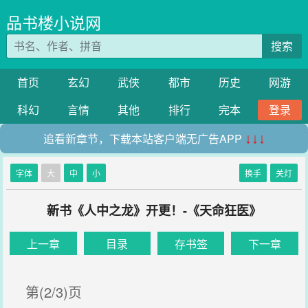
品书楼小说网
搜索
首页
玄幻
武侠
都市
历史
网游
科幻
言情
其他
排行
完本
登录
追看新章节，下载本站客户端无广告APP
↓↓↓
字体
大
中
小
换手
关灯
新书《人中之龙》开更！-《天命狂医》
上一章
目录
存书签
下一章
第(2/3)页