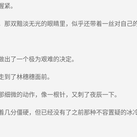
握紧。
那双黯淡无光的眼睛里，似乎还带着一丝对自己
做出了一个极为艰难的决定。
走到了林穗穗面前。
那细微的动作，像一根针，又刺了夜辰一下。
几分僵硬，但已经没有了之前那种不容置疑的冰