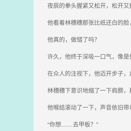
夜辰的拳头握紧又松开，松开又
他看着林穗穗那张比纸还白的脸，
他真的，做错了吗？
许久，他终于深吸一口气，像是
在众人的注视下，他迈开步子，
林穗穗下意识地缩了一下肩膀，
他喉结滚动了一下，声音依旧带着
“你想……去甲板？”