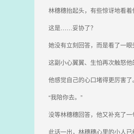
林穗穗抬起头，有些惊讶地看着
这是……妥协了？
她没有立刻回答，而是看了一眼旁
这副小心翼翼、生怕再次触怒他
他感觉自己的心口堵得更厉害了
“我陪你去。”
没等林穗穗回答，他又补充了一
此话一出，林穗穗心里的小人已