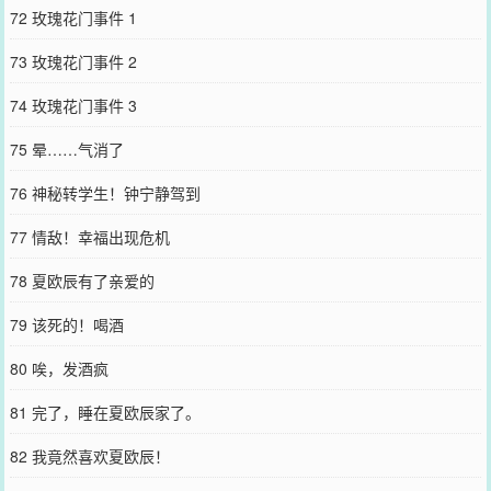
72 玫瑰花门事件 1
73 玫瑰花门事件 2
74 玫瑰花门事件 3
75 晕……气消了
76 神秘转学生！钟宁静驾到
77 情敌！幸福出现危机
78 夏欧辰有了亲爱的
79 该死的！喝酒
80 唉，发酒疯
81 完了，睡在夏欧辰家了。
82 我竟然喜欢夏欧辰！