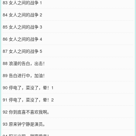
83 女人之间的战争 1
84 女人之间的战争 2
85 女人之间的战争 3
86 女人之间的战争 4
87 女人之间的战争 5
88 浪漫的告白，出击！
89 告白进行中，加油！
90 停电了，菜没了，晕！1
91 停电了，菜没了，晕！2
92 你到底喜不喜欢我啊。
93 原来钟宁静是演员。