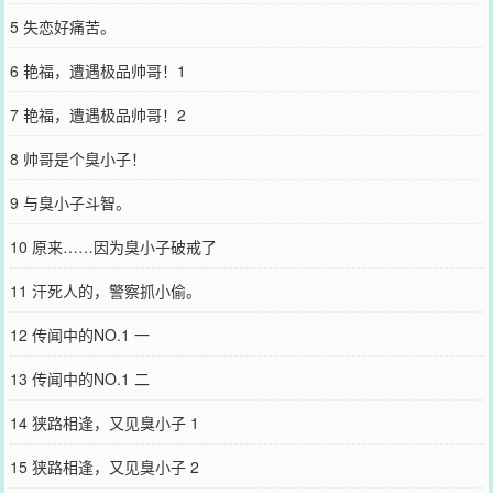
5 失恋好痛苦。
6 艳福，遭遇极品帅哥！1
7 艳福，遭遇极品帅哥！2
8 帅哥是个臭小子！
9 与臭小子斗智。
10 原来……因为臭小子破戒了
11 汗死人的，警察抓小偷。
12 传闻中的NO.1 一
13 传闻中的NO.1 二
14 狭路相逢，又见臭小子 1
15 狭路相逢，又见臭小子 2