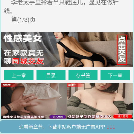
李老太手里拎着半只鞋底儿，显见在做针
线。
第(1/3)页
上一章
目录
存书签
下一章
追看新章节，下载本站客户端无广告APP
↓↓↓