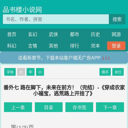
品书楼小说网
搜索
首页
玄幻
武侠
都市
历史
网游
科幻
言情
其他
排行
完本
登录
追看新章节，下载本站客户端无广告APP
↓↓↓
字体
大
中
小
换手
关灯
番外七 路在脚下，未来在前方！（完结）-《穿成农家
小福宝，逃荒路上开挂了》
上一章
目录
存书签
下一章
第(1/3)页