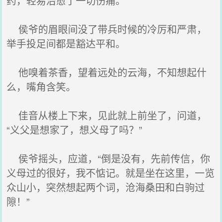
药，轻易治愈了一切伤痛。
侯爷的眉眼间没了带兵时候的冷厉和严肃，
举手投足间都是豁达平和。
他嗅着茶香，望着远处的云海，不知想起什
么，嘴角含笑。
佳音从楼上下来，见此就上前坐了，问道，
“义父是想家了，想义母了吗？”
侯爷摇头，应道，“倒是没有，先前传信，你
义母过的很好，我不惦记。就是坐在这里，一览
众山小，突然想起两个词，沧海桑田和白驹过
隙！”