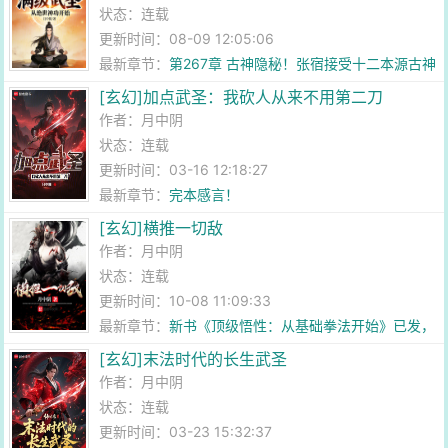
状态：连载
更新时间：08-09 12:05:06
最新章节：
第267章 古神隐秘！张宿接受十二本源古神
传承！
[玄幻]加点武圣：我砍人从来不用第二刀
作者：
月中阴
状态：连载
更新时间：03-16 12:18:27
最新章节：
完本感言！
[玄幻]横推一切敌
作者：
月中阴
状态：连载
更新时间：10-08 11:09:33
最新章节：
新书《顶级悟性：从基础拳法开始》已发，
请大家多多支持！
[玄幻]末法时代的长生武圣
作者：
月中阴
状态：连载
更新时间：03-23 15:32:37