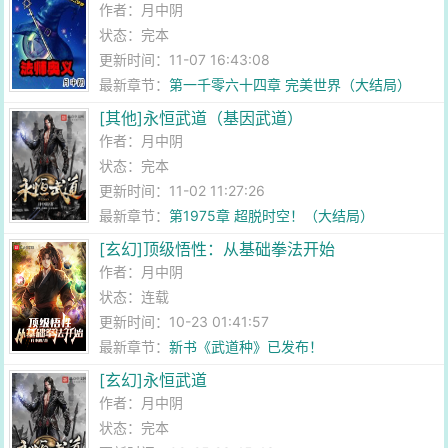
作者：
月中阴
状态：完本
更新时间：11-07 16:43:08
最新章节：
第一千零六十四章 完美世界（大结局）
[其他]永恒武道（基因武道）
作者：
月中阴
状态：完本
更新时间：11-02 11:27:26
最新章节：
第1975章 超脱时空！（大结局）
[玄幻]顶级悟性：从基础拳法开始
作者：
月中阴
状态：连载
更新时间：10-23 01:41:57
最新章节：
新书《武道种》已发布！
[玄幻]永恒武道
作者：
月中阴
状态：完本