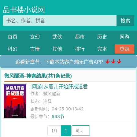
品书楼小说网
搜索
首页
玄幻
武侠
都市
历史
网游
科幻
言情
其他
排行
完本
登录
↓↓↓
追看新章节，下载本站客户端无广告APP
微风醒酒-搜索结果(共1条记录)
[网游]从婴儿开始肝成道君
作者：
微风醒酒
状态：连载
更新时间：04-25 00:13:42
最新章节：
643节
1/1
1