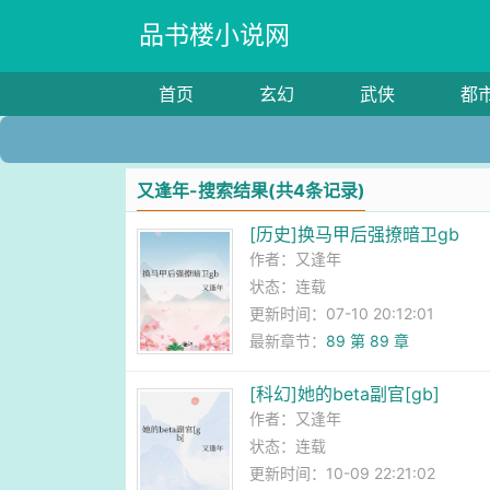
品书楼小说网
首页
玄幻
武侠
都
又逢年-搜索结果(共4条记录)
[历史]换马甲后强撩暗卫gb
作者：
又逢年
状态：连载
更新时间：07-10 20:12:01
最新章节：
89 第 89 章
[科幻]她的beta副官[gb]
作者：
又逢年
状态：连载
更新时间：10-09 22:21:02