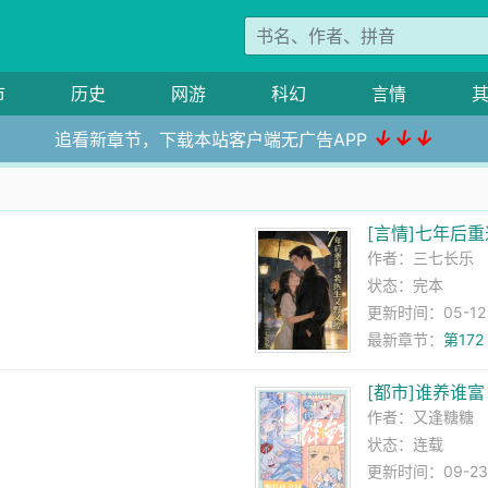
市
历史
网游
科幻
言情
↓↓↓
追看新章节，下载本站客户端无广告APP
[言情]七年后
作者：
三七长乐
状态：完本
更新时间：05-12 0
最新章节：
第17
[都市]谁养谁
作者：
又逢糖糖
状态：连载
更新时间：09-23 2