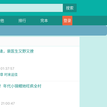
搜索
其他
排行
完本
登录
重逢，裴医生又野又撩
1:37:57
2 章 时来运佳
富！年代小锦鲤她旺疯全村
1:00:47