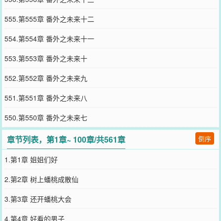
555.第555章 番外之未来十二
554.第554章 番外之未来十一
553.第553章 番外之未来十
552.第552章 番外之未来九
551.第551章 番外之未来八
550.第550章 番外之未来七
章节列表，第1章~ 100章/共561章
倒序
1.第1章 姐姐们好
2.第2章 树上蟠桃成散仙
3.第3章 还开蟠桃大会
4.第4章 好看的男子