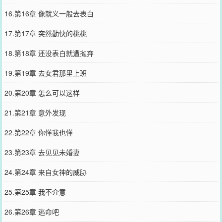
16.第16章 像就义一般去表白
17.第17章 突然勤快的桃桃
18.第18章 还没表白就遭抛弃
19.第19章 去女君那里上班
20.第20章 怎么可以这样
21.第21章 意外发现
22.第22章 你懂我也懂
23.第23章 去见见未婚妻
24.第24章 来自女神的威胁
25.第25章 我不介意
26.第26章 逃命吧