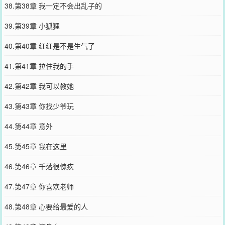
38.第38章 我一定不会出乱子的
39.第39章 小狐狸
40.第40章 红红是不是生气了
41.第41章 拉住我的手
42.第42章 我可以教她
43.第43章 你找少爷玩
44.第44章 意外
45.第45章 我在这里
46.第46章 千落很愧疚
47.第47章 你喜欢老师
48.第48章 心要给最爱的人