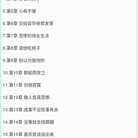
5.第5章 小命不保
6.第6章 交给容华帝君发落
7.第7章 悲惨的侍女生活
8.第8章 请他吃桃子
9.第9章 别以为我怕你
10.第10章 群起而攻之
11.第11章 剑很寂寞
12.第12章 做人类真悲惨
13.第13章 成事不足败事有余
14.第14章 没事就去找嫦娥
15.第15章 喜欢就该说出来