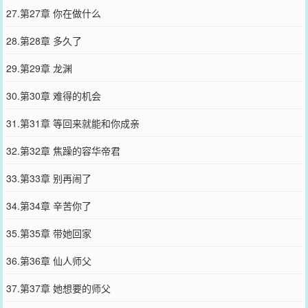
27.第27章 你在做什么
28.第28章 多久了
29.第29章 龙渊
30.第30章 难得的机会
31.第31章 等回来就能和你成亲
32.第32章 焦躁的容华帝君
33.第33章 别再闹了
34.第34章 辛苦你了
35.第35章 带她回家
36.第36章 仙人师父
37.第37章 她想要的师父