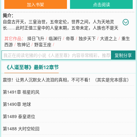
加入书架
点击阅读
简介：
自盘古开天，三皇治世，五帝定伦，世界之间，人为天地灵
长……此时正值三皇中的人皇末期，五帝未定，人族也不是天
地灵长。这里是莽苍荒蛮的时代，妖神、邪神、天神，诸神林立，妖
其它作品：
择日飞升
/
临渊行
/
帝尊
/
独步天下
/
大道之上
/
重生
魔、邪魔、天魔，群魔乱舞；万族并存，野蛮生长，统治天下，而人
西游
/
牧神记
/
野蛮王座
/
皇已老，人族弱小，被当成祭牲和食粮……这不是洪荒，而是狂野奔
放的蛮荒！回归中国古典神话，书写人族逆袭的蛮荒传奇，敬请阅读
复制分享
《人道至尊》！宅猪微信：zhaizhu2008，公众微信号：zhaizhu00
您要是觉得《
人道至尊
》还不错的话请不要忘记向您QQ群和微博微信
《人道至尊》最新12章节
里的朋友推荐哦！
震惊！让男人沉默女人流泪的真相，不可不看！（其实是完本感言）
第1491章 祖星的风
第1490章 地球
第1489 泰皇退位
第1488 大时空轮回